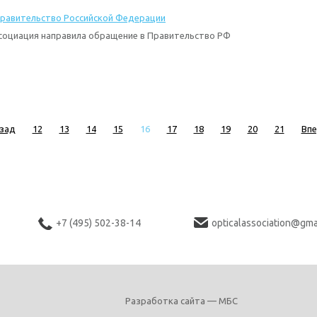
равительство Российской Федерации
социация направила обращение в Правительство РФ
зад
12
13
14
15
16
17
18
19
20
21
Вп
+7 (495) 502-38-14
opticalassociation@gma
Разработка сайта — МБС